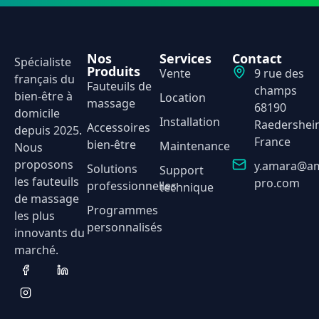
Nos
Services
Contact
Spécialiste
Produits
Vente
9 rue des
français du
Fauteuils de
champs
bien-être à
Location
massage
68190
domicile
Installation
Raedershei
Accessoires
depuis 2025.
France
bien-être
Maintenance
Nous
proposons
y.amara@am
Solutions
Support
les fauteuils
pro.com
professionnelles
technique
de massage
Programmes
les plus
personnalisés
innovants du
marché.